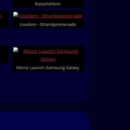
Rüsselsheim
Usedom - Strandpromenade
Mainz: Launch Samsung Galaxy