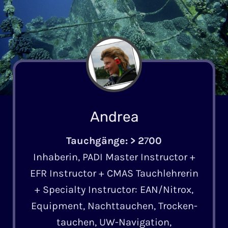
Andrea
Tauchgänge: > 2
7
00
Inha­berin, PADI Master Instructor +
EFR Instructor + CMAS Tauch­leh­rerin
+ Specialty Instructor: EAN/Nitrox,
Equipment, Nacht­tauchen, Trocken­
tauchen, UW-Navigation,