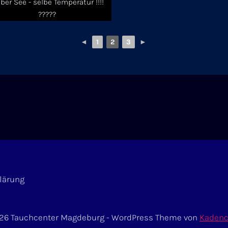
lber See - selbe Temperatur !!!!
?????
◄
1
2
3
►
lärung
26 Tauchcenter Magdeburg - WordPress Theme von
Kaden