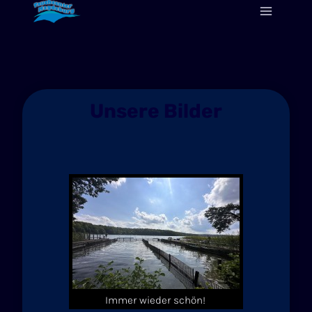
Zum
Inhalt
springen
Unsere Bilder
Immer wieder schön!