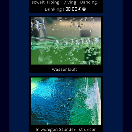
soweit: Piping - Diving - Dancing -
Drinking ! 💂‍♂️ 🏊‍♀️ 💃 🥃
Wasser läuft !
In wenigen Stunden ist unser