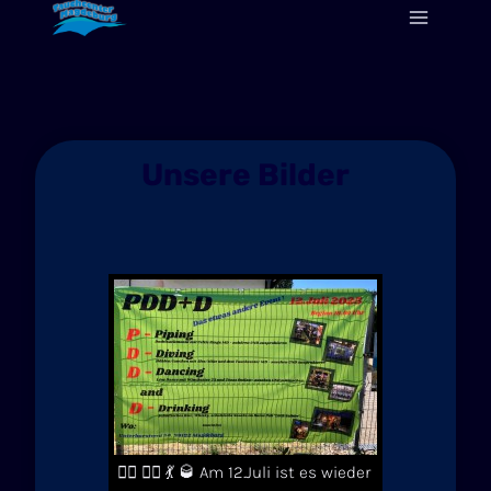
Zum
Inhalt
springen
Unsere Bilder
💂‍♂️ 🏊‍♀️ 💃 🥃 Am 12.Juli ist es wieder